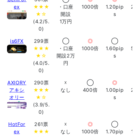
ex
★★★
・口座
1000倍
1.20pip
2
★☆
開設
s
(4.2/5.
1万円
0)
is6FX
299票
◯
◎
◯
★★★
・口座
1000倍
1.60pip
5
★☆
開設2万
s
(4.0/5.
円
0)
AXIORY
290票
☓
◯
◎
アキシ
★★★
なし
400倍
1.00pip
2
オリー
★☆
s
(3.9/5.
0)
HotFor
261票
☓
◎
◯
ex
★★★
なし
1000倍
1.70pip
1