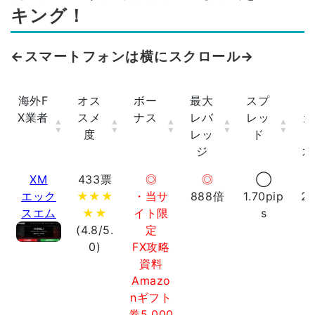
キング！
←スマートフォンは横にスクロール→
海外F
オス
ボー
最大
スプ
ロ
X業者
スメ
ナス
レバ
レッ
カ
度
レッ
ド
ジ
水
海外F
オス
ボー
最大
スプ
ロ
XM
433票
◎
◎
◯
X業者
スメ
ナス
レバ
レッ
カ
エック
★★★
・当サ
888倍
1.70pip
2
度
レッ
ド
スエム
★★
イト限
s
ジ
水
(4.8/5.
定
0)
FX攻略
資料
Amazo
nギフト
券5,000