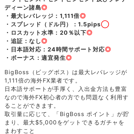
ディーン諸島
◎
・最大レバレッジ：1,111倍
◎
・スプレッド（ドル円）：1.5pips
◯
・ロスカット水準：20％以下
◎
・追証：なし
◎
・日本語対応：24時間サポート対応
◎
・ボーナス：適宜発生
◎
BigBoss（ビッグボス）は最大レバレッジが
1,111倍の海外FX業者です。
日本語サポートが手厚く、入出金方法も豊富
なので海外FX初心者の方でも問題なく利用す
ることができます。
取引量に応じて、「BigBoss ポイント」が貯
まり、最大$5,000をゲットできるガチャを
まわすこと