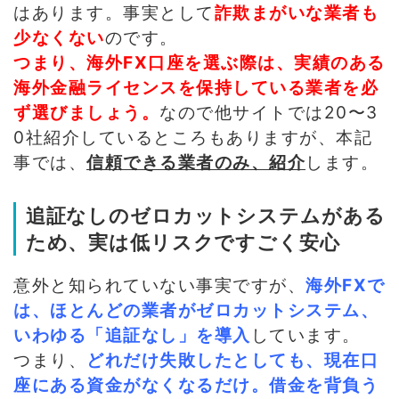
はあります。事実として
詐欺まがいな業者も
少なくない
のです。
つまり、海外FX口座を選ぶ際は、実績のある
海外金融ライセンスを保持している業者を必
ず選びましょう。
なので
他サイトでは20〜3
0社紹介しているところもありますが、本記
事では、
信頼できる業者のみ、紹介
します。
追証なしのゼロカットシステムがある
ため、実は低リスクですごく安心
意外と知られていない事実ですが、
海外FXで
は、ほとんどの業者がゼロカットシステム、
いわゆる「追証なし」を導入
しています。
つまり、
どれだけ失敗したとしても、現在口
座にある資金がなくなるだけ。借金を背負う