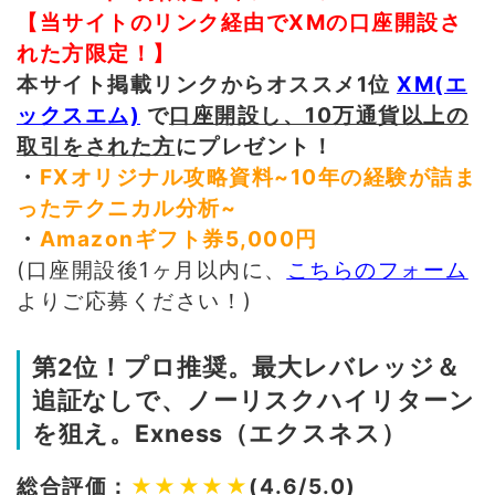
【当サイトのリンク経由でXMの口座開設さ
れた方限定！】
本サイト掲載リンクからオススメ1位
XM(エ
ックスエム)
で
口座開設し、10万通貨以上の
取引をされた方
にプレゼント！
・
FXオリジナル攻略資料~10年の経験が詰ま
ったテクニカル分析
~
・
Amazonギフト券5,000円
(口座開設後1ヶ月以内に、
こちらのフォーム
よりご応募ください！)
第2位！プロ推奨。最大レバレッジ＆
追証なしで、ノーリスクハイリターン
を狙え。Exness（エクスネス）
総合評価：
★★★★★
(4.6/5.0)