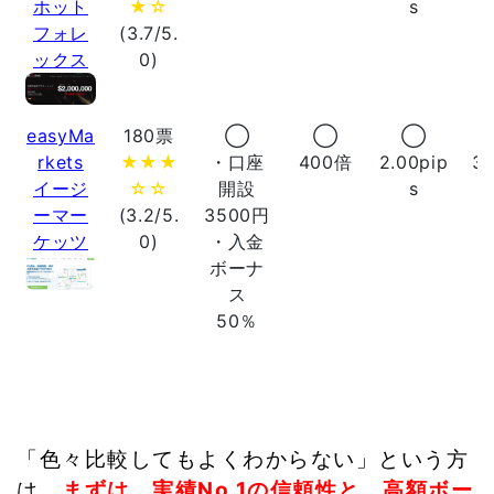
ホット
★☆
s
フォレ
(3.7/5.
ックス
0)
easyMa
180票
◯
◯
◯
rkets
★★★
・口座
400倍
2.00pip
3
イージ
☆☆
開設
s
ーマー
(3.2/5.
3500円
ケッツ
0)
・入金
ボーナ
ス
50％
「色々比較してもよくわからない」という方
は、
まずは、実績No.1の信頼性と、高額ボー