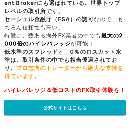
ent Brokerにも選ばれている、世界トップ
レベルの取引所
です。
セーシェル金融庁（FSA）の認可
なので、も
ちろん信頼性も高い。
特徴は、数ある海外FX業者の中でも
最大の2
000倍のハイレバレッジ
が可能！
低水準のスプレッド
と、
0％のロスカット水
準は、取引条件の中でも相当優遇されてお
り、
プロ志向のトレーダーから絶大な支持を
得ています。
ハイレバレッジ＆低コストのFX取引体験を！
公式サイトはこちら