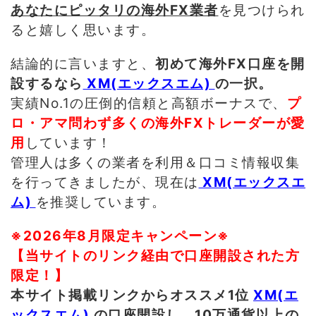
あなたにピッタリの海外FX業者
を見つけられ
ると嬉しく思います。
結論的に言いますと、
初めて海外FX口座を開
設するなら
XM(エックスエム)
の一択。
実績No.1の圧倒的信頼と高額ボーナスで、
プ
ロ・アマ問わず多くの海外FXトレーダーが愛
用
しています！
管理人は多くの業者を利用＆口コミ情報収集
を行ってきましたが、現在は
XM(エックスエ
ム)
を推奨しています。
※2026年8月限定キャンペーン※
【当サイトのリンク経由で口座開設された方
限定！】
本サイト掲載リンクからオススメ1位
XM(エ
ックスエム)
の口座開設し、10万通貨以上の