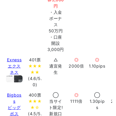
円
・入金
ボーナ
ス
50万円
・口座
開設
3,000円
Exness
401票
△
◎
◎
エクス
★★★
適宜発
2000倍
1.10pips
ネス
★★
生
(4.6/5.
0)
Bigbos
400票
◯
◎
◯
s
★★★
当サイ
1111倍
1.30pip
2
ビッグ
★☆
ト限定!
s
ボス
(4.5/5.
新規口