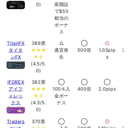
0)
座開設
で$50
相当の
ボーナ
ス
TitanFX
389票
△
◯
◎
タイタ
★★★
適宜発
500倍
1.03pip
2
ンFX
★☆
生
s
(4.5/5.
0)
iFOREX
382票
◯
◯
◯
アイフ
★★★
100％入
400倍
2.0pips
ォレッ
★☆
金ボー
クス
(4.3/5.
ナス
0)
Traders
370票
◯
◯
◎