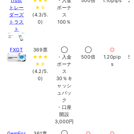
trust
★★★
・入金
500倍
1.10pips
2
トレー
★☆
ボーナ
ダーズ
(4.3/5.
ス
トラス
0)
100％
ト
FXGT
369票
◯
◯
◎
★★★
・入金
500倍
1.20pip
5
★☆
ボーナ
s
(4.2/5.
ス
0)
30％キ
ャッシ
ュバッ
ク
・口座
開設
3,000円
GemFor
361票
◯
◎
◎