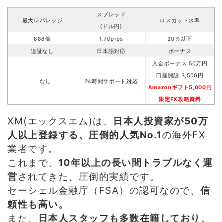
スプレッド
最大レバレッジ
ロスカット水準
(ドル円)
888倍
1.70pips
20％以下
追証なし
日本語対応
ボーナス
入金ボーナス 50万円
口座開設 3,500円
なし
24時間サポート対応
Amazonギフト5,000円
限定FX攻略資料
XM(エックスエム)は、
日本人投資家が50万
人以上登録する、圧倒的人気No.1
の海外FX
業者です。
これまで、
10年以上の長い間トラブルなく運
営
されてきた、圧倒的実績です。
セーシェル金融庁（FSA）の認可なので、
信
頼性も高い。
また、
日本人スタッフも多数在籍しており、