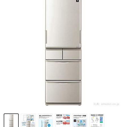
出典:
amazon.co.jp